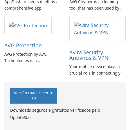
AppDash presents itself as a
AVG Cleaner is a cleaning
comprehensive app
tool that has been used by
management solution
nearly 50 million people
tailored for users seeking to
worldwide to clean their
streamline their experience
devices. This app offers
with APKs and applications
various features to help
on their devices.
optimize your device's
AVG Protection
performance: Uninstall
Avira Security
Updates of Preinstalled …
AVG Protection by AVG
Antivirus & VPN
Technologies is a
Your mobile device plays a
comprehensive security
crucial role in connecting you
software suite that offers
to the digital world. Whether
users a range of tools to
it's for work or personal use,
protect their devices from
keeping your data secure is
online threats, malware, and
Versão mais recente
of utmost importance.
privacy risks.
5.5
Downloads seguros e gratuitos verificados pelo
UpdateStar