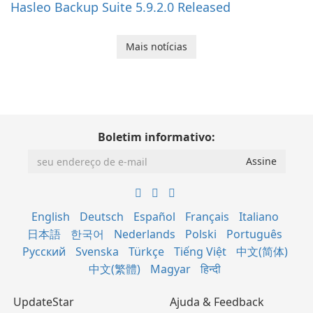
Hasleo Backup Suite 5.9.2.0 Released
Mais notícias
Boletim informativo:
English
Deutsch
Español
Français
Italiano
日本語
한국어
Nederlands
Polski
Português
Русский
Svenska
Türkçe
Tiếng Việt
中文(简体)
中文(繁體)
Magyar
हिन्दी
UpdateStar
Ajuda & Feedback