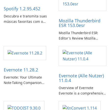
Spotify 1.2.95.452
Descubra e transmita suas
Mozilla Thunderbird
músicas favoritas com o
ESR 153.0esr
Spotify.
Mozilla Thunderbird ESR:
Editor's Review Mozilla
Thunderbird ESR (Extended
Support Release) is the long-
term support channel of the
Thunderbird desktop email
client designed for
Evernote 11.28.2
organizations and users who
Evernote (Alle Nutzer)
need predictable …
Evernote: Your Ultimate
11.0.4
Note-Taking Companion
Overview of Evernote
Evernote, developed by
Evernote is a comprehensive
EverNote Corp., is a versatile
note-taking and organization
note-taking application that
software designed to help
helps users capture ideas,
users capture, organize, and
organize to-do lists, and keep