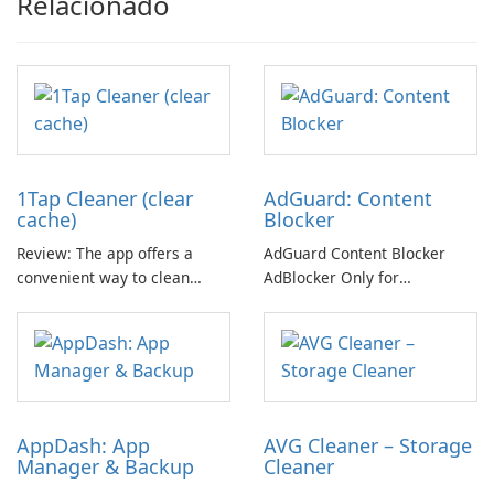
Relacionado
1Tap Cleaner (clear
AdGuard: Content
cache)
Blocker
Review: The app offers a
AdGuard Content Blocker
convenient way to clean
AdBlocker Only for
cache files, default settings,
Yandex.Browser and
and junk files from the SD
Samsung Internet with
card. It aims to provide more
customizable filters. AdGuard
available storage space for
Content Blocker is a free
your device. The app includes
Android app that blocks ads
three main cleaning features.
in the Yandex browser and
AppDash: App
AVG Cleaner – Storage
Samsung Internet mobile
Manager & Backup
Cleaner
browser without …