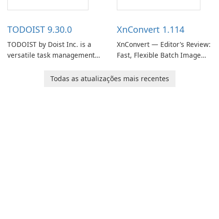
access information across
track of important
multiple devices.
information.
TODOIST 9.30.0
XnConvert 1.114
TODOIST by Doist Inc. is a
XnConvert — Editor’s Review:
versatile task management
Fast, Flexible Batch Image
tool designed to help
Converter for Windows,
individuals and teams
macOS and Linux XnConvert
Todas as atualizações mais recentes
organize their work and
is a polished, cross-platform
increase productivity.
batch image processor from
XnSoft that balances depth
and simplicity.